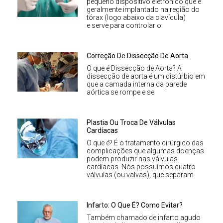
pequeno dispositivo eletrônico que é
geralmente implantado na região do
tórax (logo abaixo da clavícula)
e serve para controlar o
Correção De Dissecção De Aorta
O que é Dissecção de Aorta? A
dissecção de aorta é um distúrbio em
que a camada interna da parede
aórtica se rompe e se
Plastia Ou Troca De Válvulas
Cardíacas
O que é? É o tratamento cirúrgico das
complicações que algumas doenças
podem produzir nas válvulas
cardíacas. Nós possuímos quatro
válvulas (ou valvas), que separam
Infarto: O Que É? Como Evitar?
Também chamado de infarto agudo